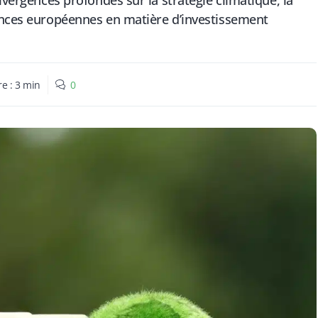
ivergences profondes sur la stratégie climatique, la
gences européennes en matière d’investissement
re :
3
min
0