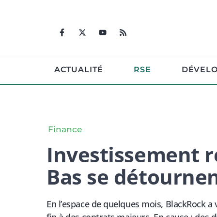
Aller
au
contenu
ACTUALITÉ
RSE
DÉVEL
Finance
Investissement r
Bas se détourne
En l’espace de quelques mois, BlackRock a