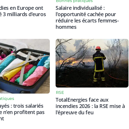
Bonnes pratiques
Salaire individualisé :
dies en Europe ont
l’opportunité cachée pour
é 3 milliards d’euros
réduire les écarts femmes-
hommes
RSE
atiques
TotalEnergies face aux
és : trois salariés
incendies 2026 : la RSE mise à
e n’en profitent pas
l’épreuve du feu
nt