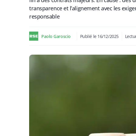
fin à des contrats majeurs. En cause : des d
transparence et l’alignement avec les exi
responsable
Paolo Garoscio
Publié le
16/12/2025
Lectu