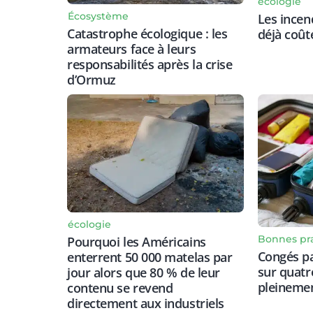
écologie
Écosystème
Les incen
Catastrophe écologique : les
déjà coût
armateurs face à leurs
responsabilités après la crise
d’Ormuz
écologie
Bonnes pr
Pourquoi les Américains
Congés pay
enterrent 50 000 matelas par
sur quatr
jour alors que 80 % de leur
pleineme
contenu se revend
directement aux industriels