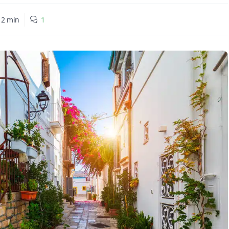
:
2
min
1