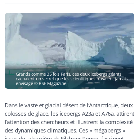
Grands comme 35 fois Paris, ces deux icebergs géants
cachaient un secret que les scientifiques n’avaient jamais
envisagé © RSE Magazine
Dans le vaste et glacial désert de l’Antarctique, deux
colosses de glace, les icebergs A23a et A76a, attirent
l’attention des chercheurs et illustrent la complexité
des dynamiques climatiques. Ces « mégabergs »,
issus de la barrière de Filchner‑Ronne, fascinent