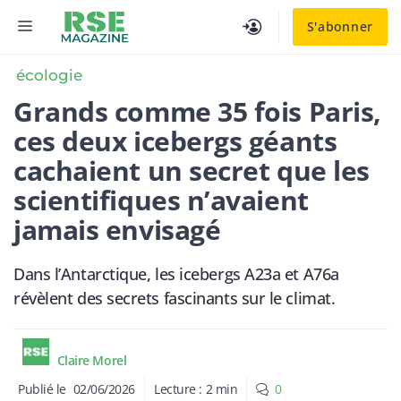
Aller
MENU
S'abonner
au
contenu
écologie
Grands comme 35 fois Paris,
ces deux icebergs géants
cachaient un secret que les
scientifiques n’avaient
jamais envisagé
Dans l’Antarctique, les icebergs A23a et A76a
révèlent des secrets fascinants sur le climat.
Claire Morel
Publié le
02/06/2026
Lecture :
2
min
0