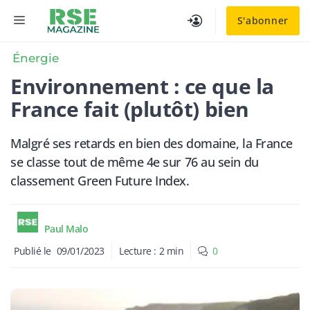
Aller
MENU
S'abonner
au
contenu
Énergie
Environnement : ce que la
France fait (plutôt) bien
Malgré ses retards en bien des domaine, la France
se classe tout de même 4e sur 76 au sein du
classement Green Future Index.
Paul Malo
Publié le
09/01/2023
Lecture :
2
min
0