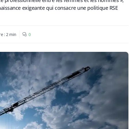
lité professionnelle entre les femmes et les hommes »,
naissance exigeante qui consacre une politique RSE
re :
2
min
0