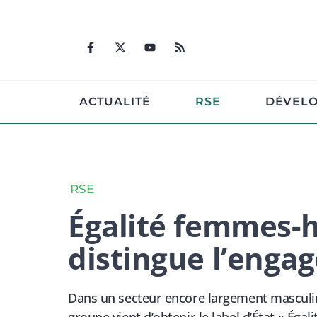
Aller
au
contenu
ACTUALITÉ
RSE
DÉVEL
RSE
Égalité femmes-h
distingue l’enga
Dans un secteur encore largement masculin