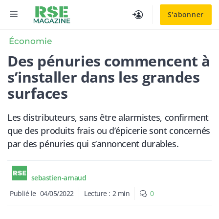
Aller
MENU
S'abonner
au
contenu
Économie
Des pénuries commencent à
s’installer dans les grandes
surfaces
Les distributeurs, sans être alarmistes, confirment
que des produits frais ou d’épicerie sont concernés
par des pénuries qui s’annoncent durables.
sebastien-arnaud
Publié le
04/05/2022
Lecture :
2
min
0