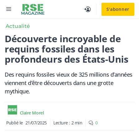
Aller
MENU
S'abonner
au
contenu
Actualité
Découverte incroyable de
requins fossiles dans les
profondeurs des États-Unis
Des requins fossiles vieux de 325 millions d’années
viennent d’être découverts dans une grotte
mythique.
Claire Morel
Publié le
21/07/2025
Lecture :
2
min
0