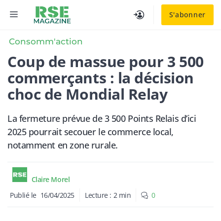
Aller
MENU
S'abonner
au
contenu
Consomm'action
Coup de massue pour 3 500
commerçants : la décision
choc de Mondial Relay
La fermeture prévue de 3 500 Points Relais d’ici
2025 pourrait secouer le commerce local,
notamment en zone rurale.
Claire Morel
Publié le
16/04/2025
Lecture :
2
min
0