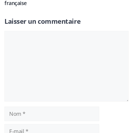
française
Laisser un commentaire
Commentaire
Nom
E-