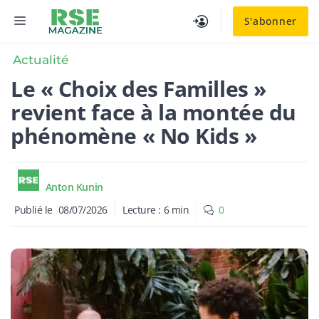
Aller
MENU
S'abonner
au
contenu
Actualité
Le « Choix des Familles »
revient face à la montée du
phénomène « No Kids »
Anton Kunin
Publié le
08/07/2026
Lecture :
6
min
0