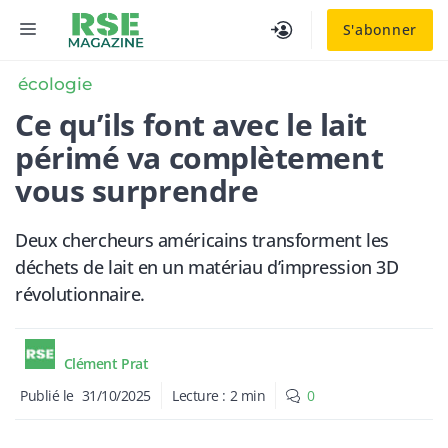
Aller
MENU
S'abonner
au
contenu
écologie
Ce qu’ils font avec le lait
périmé va complètement
vous surprendre
Deux chercheurs américains transforment les
déchets de lait en un matériau d’impression 3D
révolutionnaire.
Clément Prat
Publié le
31/10/2025
Lecture :
2
min
0