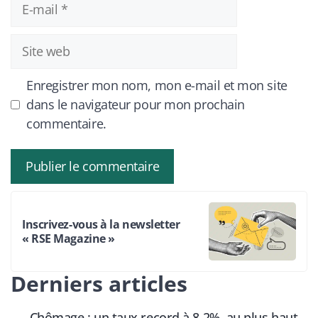
E-
mail
Site
web
Enregistrer mon nom, mon e-mail et mon site
dans le navigateur pour mon prochain
commentaire.
Inscrivez-vous à la newsletter
« RSE Magazine »
Derniers articles
Chômage : un taux record à 8,2%, au plus haut