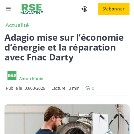
Aller
MENU
S'abonner
au
contenu
Actualité
Adagio mise sur l’économie
d’énergie et la réparation
avec Fnac Darty
Anton Kunin
Publié le
30/03/2026
Lecture :
3
min
0