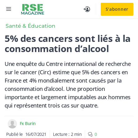
Aller
MENU
S'abonner
au
contenu
Santé & Éducation
​5% des cancers sont liés à la
consommation d’alcool
Une enquête du Centre international de recherche
sur le cancer (Circ) estime que 5% des cancers en
France et 4% mondialement sont causés par la
consommation d’alcool. Une proportion
importante et largement imputables aux hommes
qui représentent trois cas sur quatre.
Fx Burin
Publié le
16/07/2021
Lecture :
2
min
0