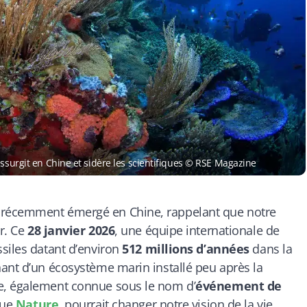
essurgit en Chine et sidère les scientifiques © RSE Magazine
 récemment émergé en Chine, rappelant que notre
r. Ce
28 janvier 2026
, une équipe internationale de
siles datant d’environ
512 millions d’années
dans la
ant d’un écosystème marin installé peu après la
e, également connue sous le nom d’
événement de
vue
Nature
, pourrait changer notre vision de la vie