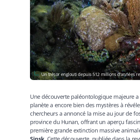
Un trésor englouti depuis 512 millions d’années r
Une découverte paléontologique majeure a
planète a encore bien des mystères à révéle
chercheurs a annoncé la mise au jour de fos
province du Hunan, offrant un aperçu fascin
première grande extinction massive animal
Sinsk
. Cette découverte, publiée dans la re