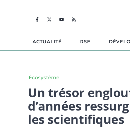
Aller
au
contenu
ACTUALITÉ
RSE
DÉVEL
Écosystème
Un trésor englout
d’années ressurgi
les scientifiques