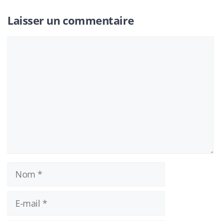
Laisser un commentaire
Commentaire
Nom
E-
mail