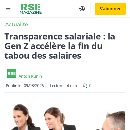
Aller
MENU
S'abonner
au
contenu
Actualité
Transparence salariale : la
Gen Z accélère la fin du
tabou des salaires
Anton Kunin
Publié le
09/03/2026
Lecture :
4
min
0