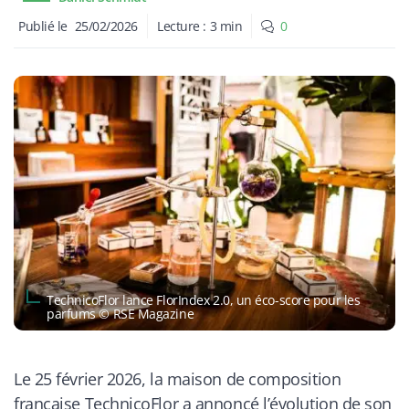
Publié le
25/02/2026
Lecture :
3
min
0
TechnicoFlor lance FlorIndex 2.0, un éco-score pour les
parfums © RSE Magazine
Le 25 février 2026, la maison de composition
française TechnicoFlor a annoncé l’évolution de son