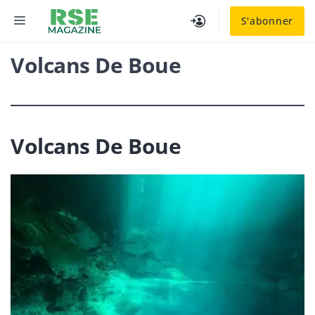
Aller
MENU
S'abonner
au
contenu
Volcans De Boue
Volcans De Boue