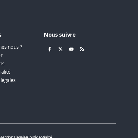
s
Nous suivre
es nous ?
er
ns
alité
légales
Mentions légales
Confidentialité