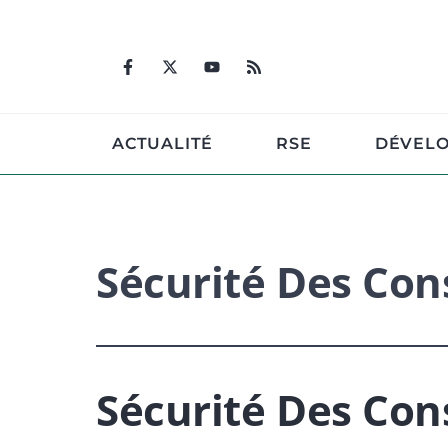
Aller
au
contenu
ACTUALITÉ
RSE
DÉVEL
Sécurité Des Co
Sécurité Des Co