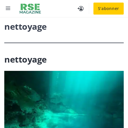
Aller
MENU
S'abonner
au
contenu
nettoyage
nettoyage