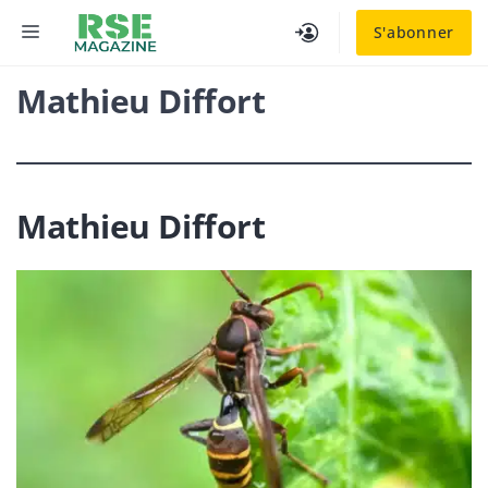
Aller
MENU
S'abonner
au
contenu
Mathieu Diffort
Mathieu Diffort