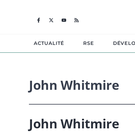
Aller
au
contenu
ACTUALITÉ
RSE
DÉVEL
John Whitmire
John Whitmire