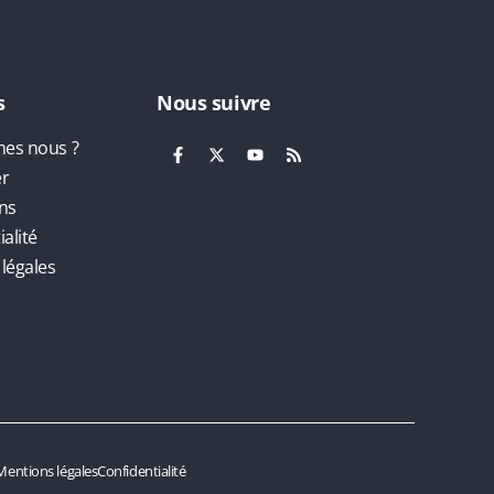
s
Nous suivre
es nous ?
er
ns
alité
légales
Mentions légales
Confidentialité