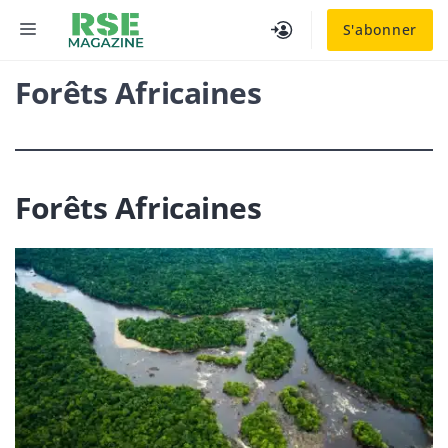
Aller
MENU
S'abonner
au
contenu
Forêts Africaines
Forêts Africaines