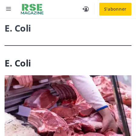
Aller
MENU
S'abonner
au
contenu
E. Coli
E. Coli