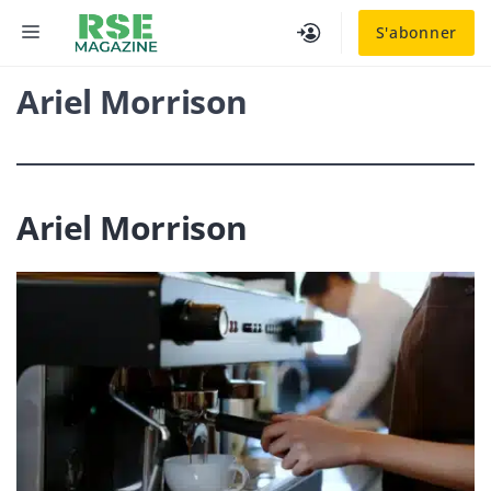
Aller
MENU
S'abonner
au
contenu
Ariel Morrison
Ariel Morrison