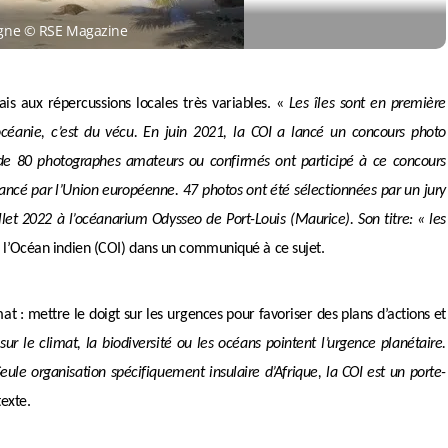
ligne © RSE Magazine
s aux répercussions locales très variables. «
Les îles sont en première
nocéanie, c’est du vécu. En juin 2021, la COI a lancé un concours photo
de 80 photographes amateurs ou confirmés ont participé à ce concours
ncé par l’Union européenne. 47 photos ont été sélectionnées par un jury
let 2022 à l’océanarium Odysseo de Port-Louis (Maurice). Son titre: « les
 l’Océan indien (COI) dans un communiqué à ce sujet.
mat : mettre le doigt sur les urgences pour favoriser des plans d’actions et
r le climat, la biodiversité ou les océans pointent l’urgence planétaire.
eule organisation spécifiquement insulaire d’Afrique, la COI est un porte-
texte.