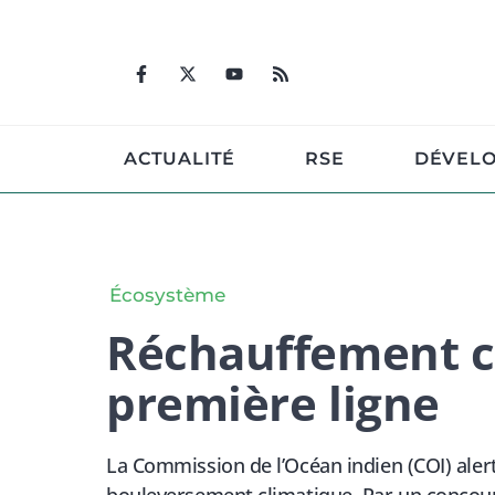
Aller
au
contenu
ACTUALITÉ
RSE
DÉVEL
Écosystème
Réchauffement cli
première ligne
La Commission de l’Océan indien (COI) alert