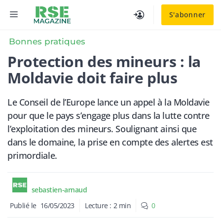
Aller
MENU
S'abonner
au
contenu
Bonnes pratiques
Protection des mineurs : la
Moldavie doit faire plus
Le Conseil de l’Europe lance un appel à la Moldavie
pour que le pays s’engage plus dans la lutte contre
l’exploitation des mineurs. Soulignant ainsi que
dans le domaine, la prise en compte des alertes est
primordiale.
sebastien-arnaud
Publié le
16/05/2023
Lecture :
2
min
0