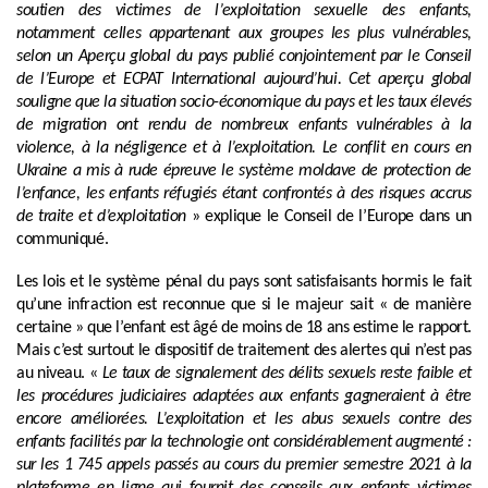
soutien des victimes de l’exploitation sexuelle des enfants,
notamment celles appartenant aux groupes les plus vulnérables,
selon un Aperçu global du pays publié conjointement par le Conseil
de l’Europe et ECPAT International aujourd’hui. Cet aperçu global
souligne que la situation socio-économique du pays et les taux élevés
de migration ont rendu de nombreux enfants vulnérables à la
violence, à la négligence et à l’exploitation. Le conflit en cours en
Ukraine a mis à rude épreuve le système moldave de protection de
l’enfance, les enfants réfugiés étant confrontés à des risques accrus
de traite et d’exploitation
» explique le Conseil de l’Europe dans un
communiqué.
Les lois et le système pénal du pays sont satisfaisants hormis le fait
qu’une infraction est reconnue que si le majeur sait « de manière
certaine » que l’enfant est âgé de moins de 18 ans estime le rapport.
Mais c’est surtout le dispositif de traitement des alertes qui n’est pas
au niveau. «
Le taux de signalement des délits sexuels reste faible et
les procédures judiciaires adaptées aux enfants gagneraient à être
encore améliorées. L’exploitation et les abus sexuels contre des
enfants facilités par la technologie ont considérablement augmenté :
sur les 1 745 appels passés au cours du premier semestre 2021 à la
plateforme en ligne qui fournit des conseils aux enfants victimes