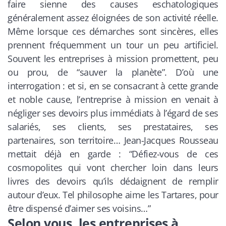
faire sienne des causes eschatologiques
généralement assez éloignées de son activité réelle.
Même lorsque ces démarches sont sincères, elles
prennent fréquemment un tour un peu artificiel.
Souvent les entreprises à mission promettent, peu
ou prou, de “sauver la planète”. D’où une
interrogation : et si, en se consacrant à cette grande
et noble cause, l’entreprise à mission en venait à
négliger ses devoirs plus immédiats à l’égard de ses
salariés, ses clients, ses prestataires, ses
partenaires, son territoire… Jean-Jacques Rousseau
mettait déjà en garde :
“D
éfiez-vous de ces
cosmopolites qui vont chercher loin dans leurs
livres des devoirs qu
’ils d
édaignent de remplir
autour d
’eux. Tel philosophe aime les Tartares, pour
ê
tre dispens
é
d
’aimer ses voisins
…”
Selon vous, les entreprises à