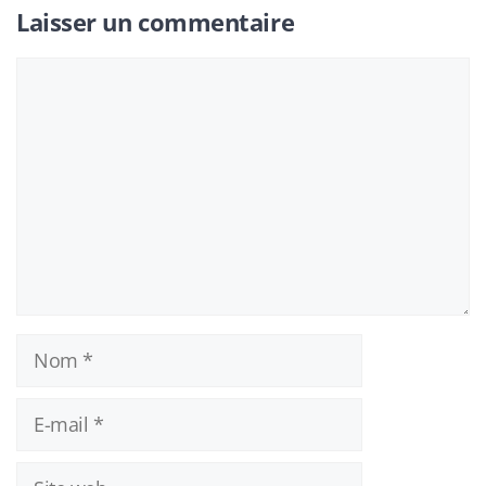
Laisser un commentaire
Commentaire
Nom
E-
mail
Site