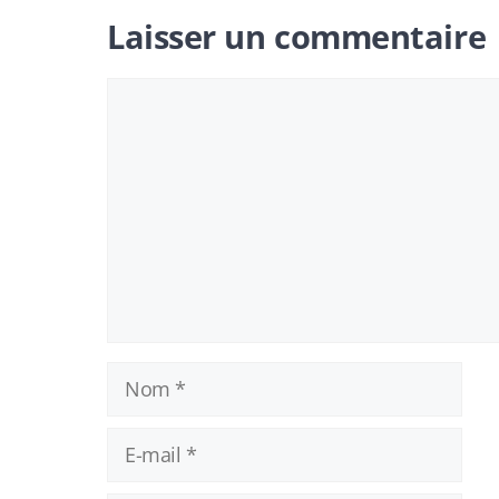
Laisser un commentaire
Commentaire
Nom
E-
mail