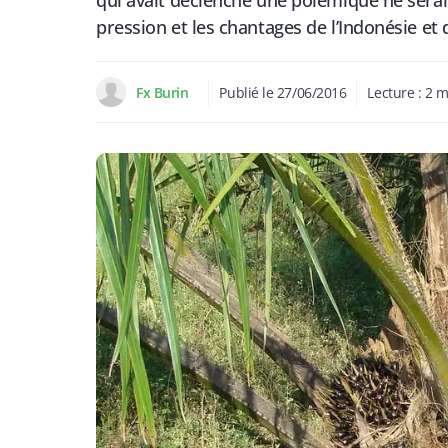
qui avait déclenché une polémique ne serait 
pression et les chantages de l’Indonésie et 
Fx Burin
Publié le
27/06/2016
Lecture :
2
m