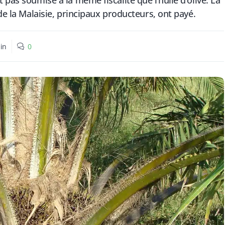
pas soumise à la même fiscalité que l’huile d’olive. La
de la Malaisie, principaux producteurs, ont payé.
in
0