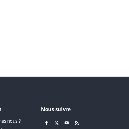
s
Nous suivre
es nous ?
er