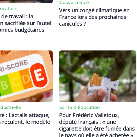
Gouvernance
ucation
Vers un congé climatique en
de travail : la
France lors des prochaines
 sacrifiée sur l’autel
canicules ?
omies budgétaires
dustrielle
Santé & Éducation
e : Lactalis attaque,
Pour Frédéric Valletoux,
s reculent, le modèle
député français : « une
cigarette doit être fumée dans
le pays où elle a été achetée »