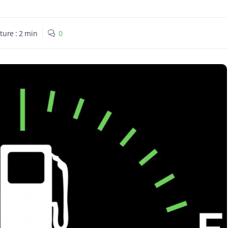
ture :
2
min
0