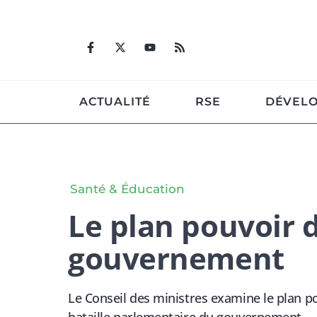
Aller
au
contenu
ACTUALITÉ
RSE
DÉVEL
Santé & Éducation
Le plan pouvoir d
gouvernement
Le Conseil des ministres examine le plan 