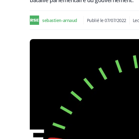
bataille parlementaire du gouvernement.
sebastien-arnaud
Publié le
07/07/2022
Lec