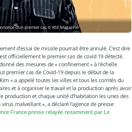
l’annonce d’un premier cas © RSE Magazine
ent d’essai de missile pourrait être annulé. C’est dire
est officiellement le premier cas de covid 19 détecté.
rdonné des mesures de « confinement » à l’échelle
out premier cas de Covid-19 depuis le début de la
Kim « a appelé toutes les villes et tous les comtés du
res et à organiser le travail et la production après avoir
de production et chaque unité d’habitation les unes des
 virus malveillant », a déclaré l’agence de presse
gence France presse relayée notamment par
Le