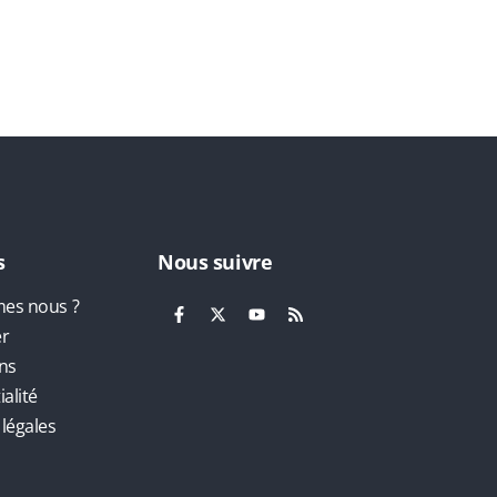
s
Nous suivre
es nous ?
er
ns
alité
légales