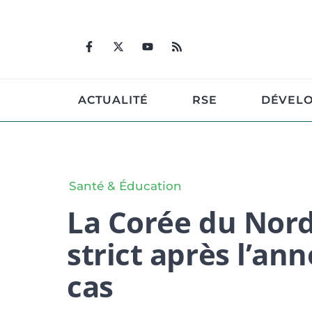
Aller
au
contenu
ACTUALITÉ
RSE
DÉVEL
Santé & Éducation
​La Corée du Nor
strict après l’an
cas