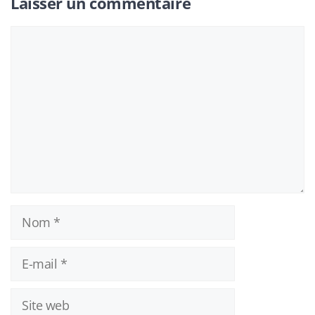
Laisser un commentaire
Commentaire
Nom
E-
mail
Site