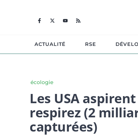
Aller
au
contenu
ACTUALITÉ
RSE
DÉVEL
écologie
Les USA aspirent 
respirez (2 milli
capturées)