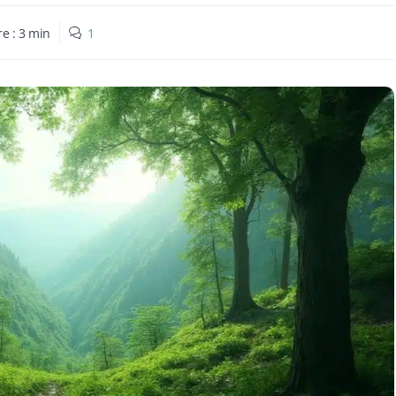
re :
3
min
1