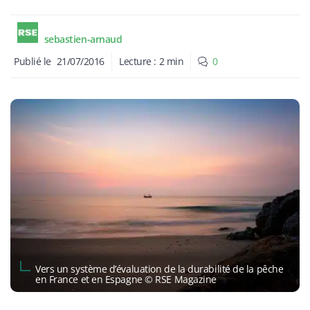
sebastien-arnaud
Publié le
21/07/2016
Lecture :
2
min
0
Vers un système d’évaluation de la durabilité de la pêche
en France et en Espagne © RSE Magazine