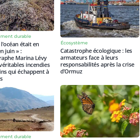
ment durable
Écosystème
l’océan était en
Catastrophe écologique : les
n juin » :
armateurs face à leurs
graphe Marina Lévy
responsabilités après la crise
 véritables incendies
d’Ormuz
ns qui échappent à
s
ment durable