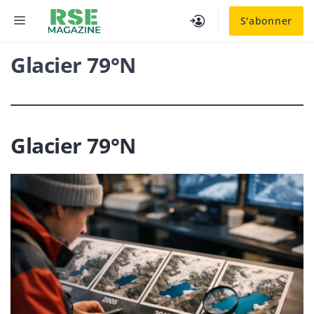
Aller
MENU
S'abonner
au
contenu
Glacier 79°N
Glacier 79°N