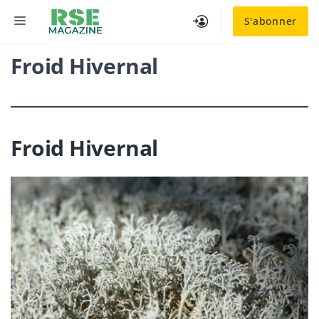
Aller
MENU
S'abonner
au
contenu
Froid Hivernal
Froid Hivernal