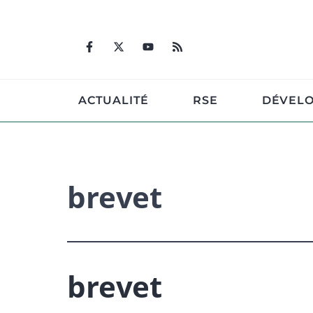
Aller
au
contenu
ACTUALITÉ
RSE
DÉVEL
brevet
brevet