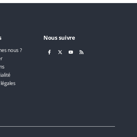
s
Nous suivre
es nous ?
er
ns
alité
légales