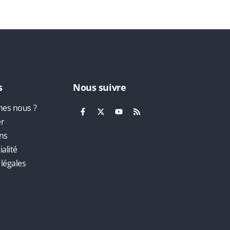
s
Nous suivre
es nous ?
er
ns
alité
légales