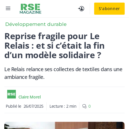
Aller
MENU
S'abonner
au
contenu
Développement durable
Reprise fragile pour Le
Relais : et si c’était la fin
d’un modèle solidaire ?
Le Relais relance ses collectes de textiles dans une
ambiance fragile.
Claire Morel
Publié le
26/07/2025
Lecture :
2
min
0