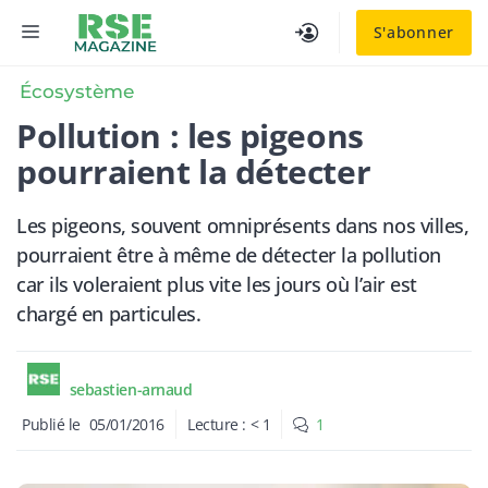
Aller
MENU
S'abonner
au
contenu
Écosystème
Pollution : les pigeons
pourraient la détecter
Les pigeons, souvent omniprésents dans nos villes,
pourraient être à même de détecter la pollution
car ils voleraient plus vite les jours où l’air est
chargé en particules.
sebastien-arnaud
Publié le
05/01/2016
Lecture :
< 1
1