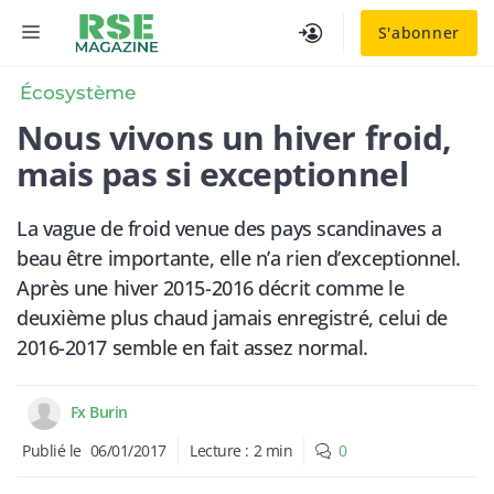
Aller
MENU
S'abonner
au
contenu
Écosystème
​Nous vivons un hiver froid,
mais pas si exceptionnel
La vague de froid venue des pays scandinaves a
beau être importante, elle n’a rien d’exceptionnel.
Après une hiver 2015-2016 décrit comme le
deuxième plus chaud jamais enregistré, celui de
2016-2017 semble en fait assez normal.
Fx Burin
Publié le
06/01/2017
Lecture :
2
min
0