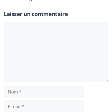
Laisser un commentaire
Commentaire
Nom
E-
mail