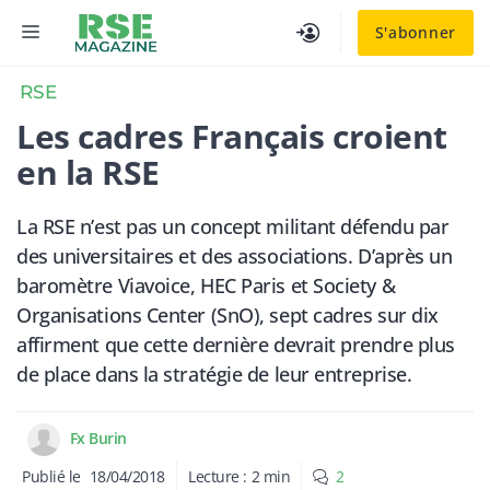
Aller
MENU
S'abonner
au
contenu
RSE
Les cadres Français croient
en la RSE
La RSE n’est pas un concept militant défendu par
des universitaires et des associations. D’après un
baromètre Viavoice, HEC Paris et Society &
Organisations Center (SnO), sept cadres sur dix
affirment que cette dernière devrait prendre plus
de place dans la stratégie de leur entreprise.
Fx Burin
Publié le
18/04/2018
Lecture :
2
min
2