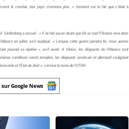
cessent le combat, leur pays n’existera plus. »
Insistant sur le fait que c’était à
 M. Stoltenberg a assuré : « Il ne fait aucun doute que tôt ou tard l’Ukraine sera dans
iance en juillet, a-t-il expliqué. « Lorsque cette guerre prendra fin, nous aurons
re pourrait se répéter », a-t-il averti.
A Vilnius, les dirigeants de l’Alliance sont
rtaines conditions seront remplies, les dirigeants américain et allemand soulignant
ocratie et l’Etat de droit
», conclue le texte de l’OTAN.
s sur Google News