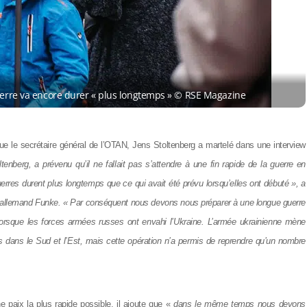
guerre va encore durer « plus longtemps » © RSE Magazine
que le secrétaire général de l’OTAN, Jens Stoltenberg a martelé dans une interview
enberg, a prévenu qu’il ne fallait pas s’attendre à une fin rapide de la guerre en
erres durent plus longtemps que ce qui avait été prévu lorsqu’elles ont débuté », a
a allemand Funke. « Par conséquent nous devons nous préparer à une longue guerre
2, lorsque les forces armées russes ont envahi l’Ukraine. L’armée ukrainienne mène
es dans le Sud et l’Est, mais cette opération n’a permis de reprendre qu’un nombre
 paix la plus rapide possible, il ajoute que «
dans le même temps nous devons