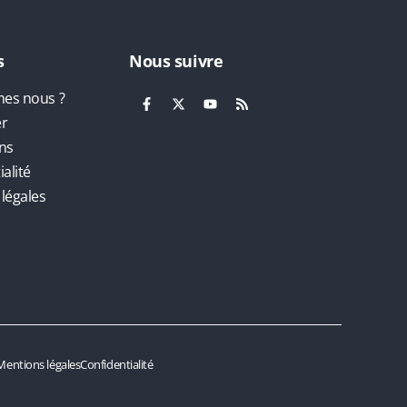
s
Nous suivre
es nous ?
er
ns
alité
légales
Mentions légales
Confidentialité