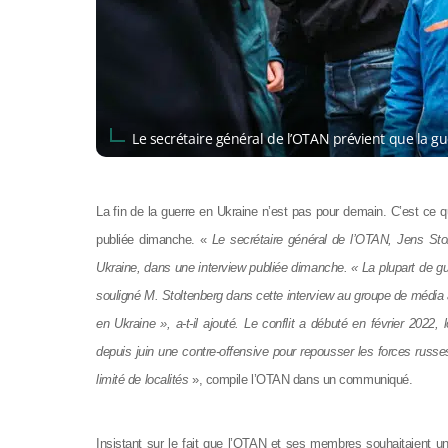
Le secrétaire général de l’OTAN prévient que la 
La fin de la guerre en Ukraine n’est pas pour demain. C’est ce 
publiée dimanche. «
Le secrétaire général de l’OTAN, Jens Stolt
Ukraine, dans une interview publiée dimanche. « La plupart de gu
souligné M. Stoltenberg dans cette interview au groupe de médi
en Ukraine », a-t-il ajouté. Le conflit a débuté en février 202
depuis juin une contre-offensive pour repousser les forces russ
limité de localités
», compile l’OTAN dans un communiqué.
Insistant sur le fait que l’OTAN et ses membres souhaitaient une