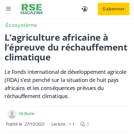
Aller
MENU
S'abonner
au
contenu
Écosystème
L’agriculture africaine à
l’épreuve du réchauffement
climatique
Le Fonds international de développement agricole
(FIDA) s’est penché sur la situation de huit pays
africains et les conséquences prévues du
réchauffement climatique.
Fx Burin
Publié le
27/10/2021
Lecture :
< 1
0