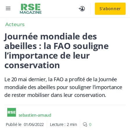
Aller
MENU
S'abonner
au
contenu
Acteurs
Journée mondiale des
abeilles : la FAO souligne
l’importance de leur
conservation
Le 20 mai dernier, la FAO a profité de la Journée
mondiale des abeilles pour souligner l’importance
de rester mobiliser dans leur conservation.
sebastien-arnaud
Publié le
01/06/2022
Lecture :
2
min
0