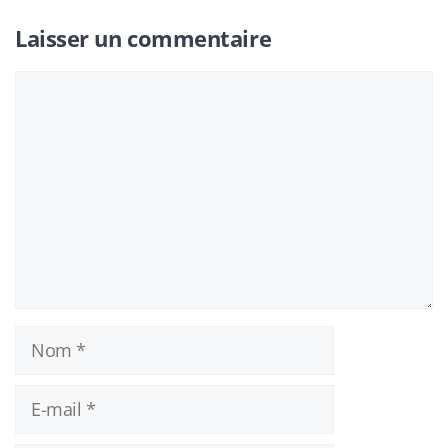
Laisser un commentaire
Commentaire
Nom
E-
mail