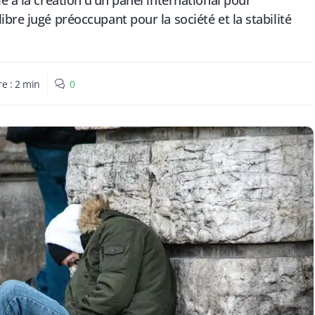
e à la création d’un panel international pour
bre jugé préoccupant pour la société et la stabilité
re :
2
min
0