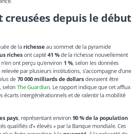
ance.
nt creusées depuis le début
uée de la
richesse
au sommet de la pyramide
lus riches
ont capté
41 %
de la richesse nouvellement
n’en ont perçu qu’environ
1 %
, selon les données
à relevée par plusieurs institutions, s’accompagne d’une
 plus de
70 000 milliards de dollars
devraient être
, selon
The Guardian
. Le rapport indique que cet afflux
s écarts intergénérationnels et de ralentir la mobilité
es pays
, représentant environ
90 % de la population
tés qualifiés d’« élevés » par la Banque mondiale. Ces
e plus forte exposition à la
pauvreté
, à la précarité de