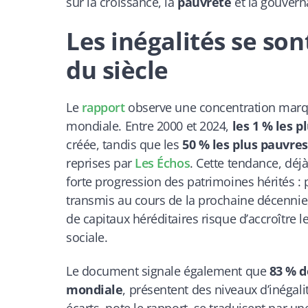
sur la croissance, la
pauvreté
et la gouvern
Les inégalités se so
du siècle
Le
rapport
observe une concentration marq
mondiale. Entre 2000 et 2024,
les 1 % les p
créée, tandis que les
50 % les plus pauvres
reprises par
Les Échos
. Cette tendance, déj
forte progression des patrimoines hérités :
transmis au cours de la prochaine décennie
de capitaux héréditaires risque d’accroître le
sociale.
Le document signale également que
83 % d
mondiale
, présentent des niveaux d’inégali
écarts, note le rapport, se traduisent par un