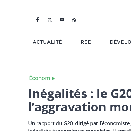
Aller
au
contenu
ACTUALITÉ
RSE
DÉVEL
Économie
Inégalités : le G
l’aggravation mo
Un rapport du G20, dirigé par l’économiste J